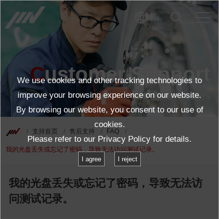
ZH
Customer Support
We use cookies and other tracking technologies to
After-sales
improve your browsing experience on our website.
By browsing our website, you consent to our use of
cookies.
支持首页
售后支持
FAQ
Please refer to our
Privacy Policy
for details.
我的光盘丢失或忘记了密码，导致无法访问测试记录。
I agree
I reject
我的光盘丢失或忘记了密码，导致无法访
问测试记录。