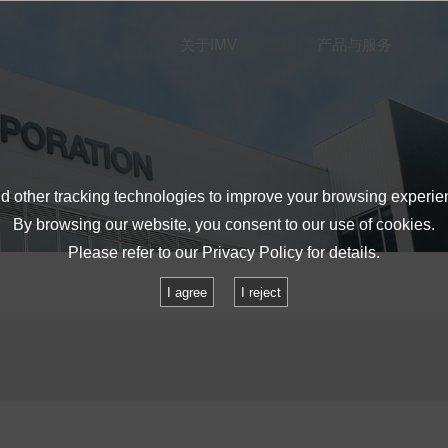
关于IMV
产品与服务
 other tracking technologies to improve your browsing experie
By browsing our website, you consent to our use of cookies.
Please refer to our
Privacy Policy
for details.
I agree
I reject