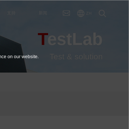
支持
新闻
ZH
TestLab
Test & solution
nce on our website.