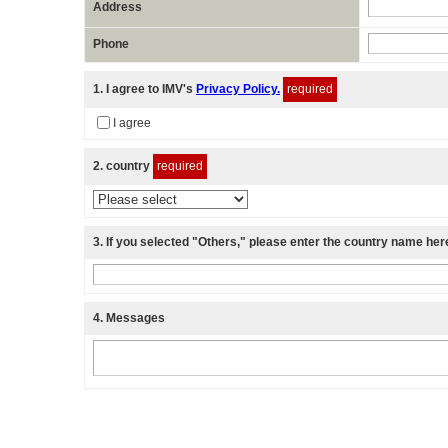
Address
Phone
1
. I agree to IMV's
Privacy Policy.
required
I agree
2
. country
required
3
. If you selected "Others," please enter the country name her
4
. Messages