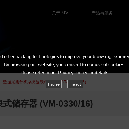
关于IMV
产品与服务
 other tracking technologies to improve your browsing experie
By browsing our website, you consent to our use of cookies.
Please refer to our
Privacy Policy
for details.
 : 数据采集分析系统波浪式储存器 (VM-0330/16)
I agree
I reject
存器 (VM-0330/16)