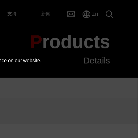
支持
新闻
ZH
Products
Details
nce on our website.