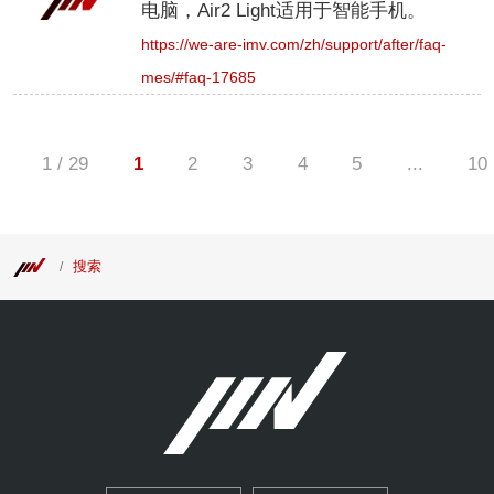
电脑，Air2 Light适用于智能手机。
https://we-are-imv.com/zh/support/after/faq-
mes/#faq-17685
1 / 29
1
2
3
4
5
...
10
搜索