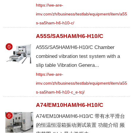
https://we-are-
imv.com/zh/business/testlab/equipment/item/a55
s-sa5ham-h6-h10-c/
A55S/SA5HAM/H6-H10/C
A55S/SA5HAM/H6-H10/C Chamber
combined vibration test system with a
slip table Vibration Genera...
https://we-are-
imv.com/zh/business/testlab/equipment/item/a55
s-sa5ham-h6-h10-c_e-tcj/
A74/EM10HAM/H6-H10/C
A74/EM10HAM/H6-H10/C 带有水平滑台
的恒温恒湿箱振动测试装置 功能介绍 频