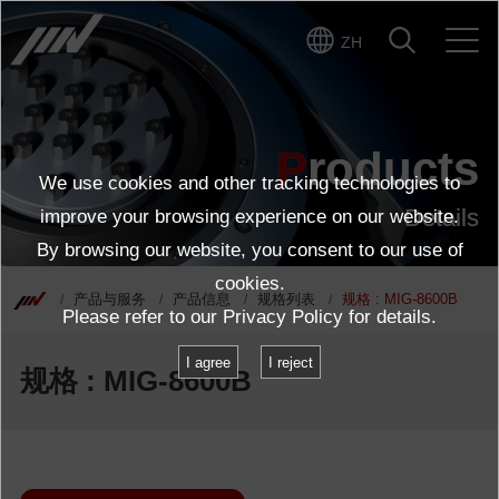
ZH
点击这里了解产品详情
Products
We use cookies and other tracking technologies to
Details
improve your browsing experience on our website.
By browsing our website, you consent to our use of
cookies.
产品与服务
产品信息
规格列表
规格 : MIG-8600B
Please refer to our
Privacy Policy
for details.
I agree
I reject
规格 : MIG-8600B