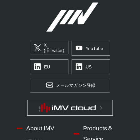
X
YouTube
(旧Twitter)
EU
US
メールマガジン登録
About IMV
Products＆
Service