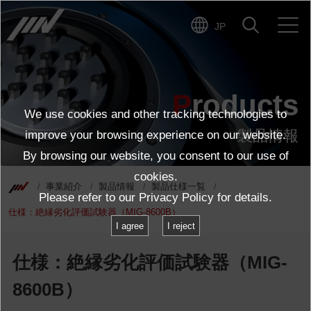
JP
製品詳細ページに戻る
Products
We use cookies and other tracking technologies to
製品情報
improve your browsing experience on our website.
By browsing our website, you consent to our use of
cookies.
事業紹介
製品情報
製品仕様一覧
Please refer to our
Privacy Policy
for details.
仕様：絶縁劣化評価試験器（MIG-8600B）
I agree
I reject
仕様：絶縁劣化評価試験器（MIG-
8600B）