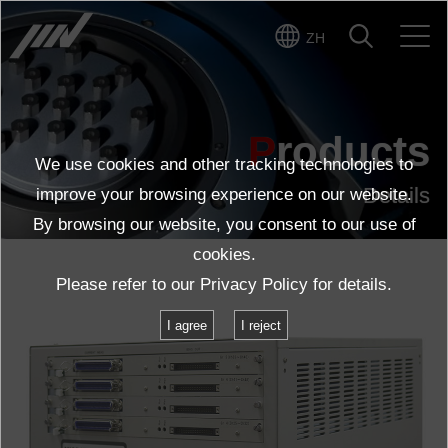
ZH
Products
We use cookies and other tracking technologies to
Details
improve your browsing experience on our website.
By browsing our website, you consent to our use of
cookies.
Please refer to our
Privacy Policy
for details.
I agree
I reject