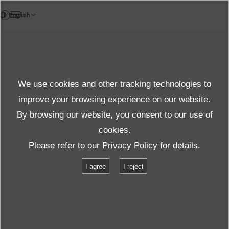
FR
Case study
We use cookies and other tracking technologies to
Étude de cas
improve your browsing experience on our website.
By browsing our website, you consent to our use of
cookies.
Produits et services
Étude de cas
Please refer to our
Privacy Policy
for details.
I agree
I reject
Nous présentons les témoignages de clients dont les
défis ont été résolus grâce aux produits IMV, ainsi que
nos efforts collaboratifs pour mener à bien les tests