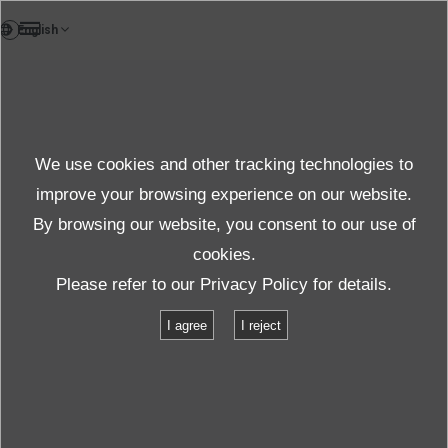
FR
Test et solution
We use cookies and other tracking technologies to
uniquement pour l'asie
improve your browsing experience on our website.
By browsing our website, you consent to our use of
cookies.
Produits et services
Test et solution
Please refer to our
Privacy Policy
for details.
Essai d’évaluation de la dégradation de l’isolation
I agree
I reject
Essai d’évaluation de la
dégradation de l’isolation