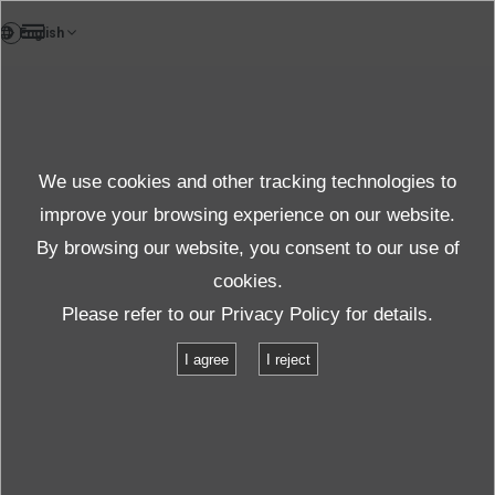
FR
Corporate Info
We use cookies and other tracking technologies to
Corporate Information
improve your browsing experience on our website.
By browsing our website, you consent to our use of
cookies.
À propos de l’IMV
Informations sur l’entreprise
Please refer to our
Privacy Policy
for details.
Système de mesure Représentants commerciaux et distributeurs
I agree
I reject
Représentants commerciaux et
distributeurs