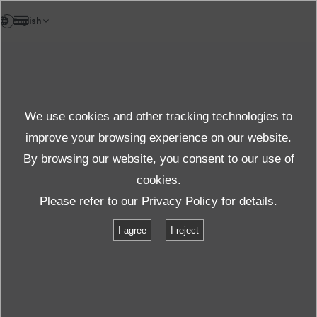
DE
We use cookies and other tracking technologies to
Unternehmens-Infos
improve your browsing experience on our website.
By browsing our website, you consent to our use of
cookies.
Über IMV
Unternehmen Informationen
Please refer to our
Privacy Policy
for details.
Partner-Messsystem
I agree
I reject
Partner-Messsystem