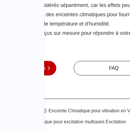
ivent pas être considérés séparément, car les effets peuv
ibration combinés à des enceintes climatiques pour fou
vibration, de température et d’humidité.
 peuvent être conçus sur mesure pour répondre à votre
e de renseignements
FAQ
ation verticale
Enceinte Climatique pour vibration en Ve
Enceinte climatique pour excitation multiaxes Excitation