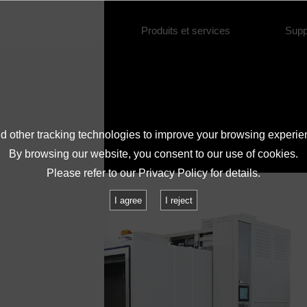
À propos de l'IMV
Produits et services
Supp
e de renseignements
FAQ
 other tracking technologies to improve your browsing experie
By browsing our website, you consent to our use of cookies.
Please refer to our
Privacy Policy
for details.
I agree
I reject