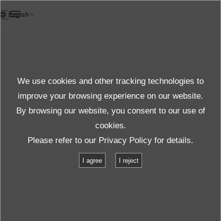
FR
Cliquez ici pour les
Standard
Products
détails du produit
We use cookies and other tracking technologies to
Details
improve your browsing experience on our website.
ECO
By browsing our website, you consent to our use of
cookies.
Produits et services
Product Information
Please refer to our
Privacy Policy
for details.
Liste des spécifications
Spécifications : Série i (Gamme standard)
I agree
I reject
Spécifications : Série i (Gamme
standard)