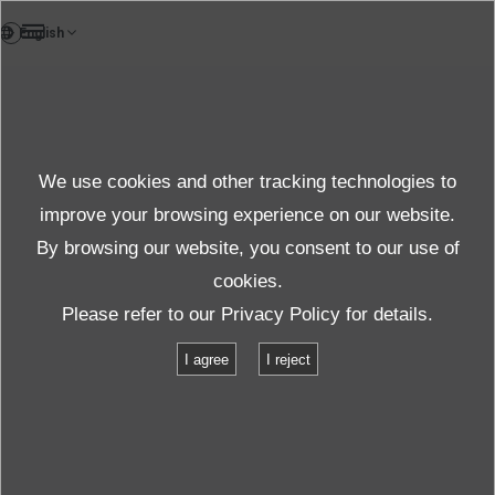
VI
Nhấn vào đây để biết
Tiêu chuẩn
Sản phẩm
chi tiết sản phẩm
We use cookies and other tracking technologies to
Chi tiết
improve your browsing experience on our website.
ECO
By browsing our website, you consent to our use of
cookies.
Sản phẩm & Dịch vụ
Thông tin sản phẩm
Please refer to our
Privacy Policy
for details.
Danh mục đặc điểm kỹ thuật
I agree
I reject
Thông số kỹ thuật : i-loạt (Phạm vi tiêu chuẩn)
Thông số kỹ thuật : i-loạt (Phạm