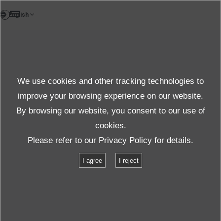
FR
Report
We use cookies and other tracking technologies to
Conseils sur les vibrations
improve your browsing experience on our website.
By browsing our website, you consent to our use of
cookies.
Support Début
Conseils sur les vibrations
Please refer to our
Privacy Policy
for details.
Tout sur les systèmes de mesure des vibrations
I agree
I reject
Chapitre 2 Mérites de la mesure des vibrations.
TOP