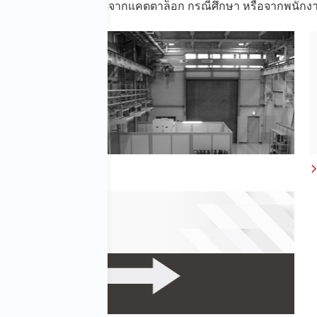
สั่นสะเทือนของ IMV ได้จากแคตตาล็อก กรณีศึกษา หรือจากพนัก
า
กรณีศึกษา