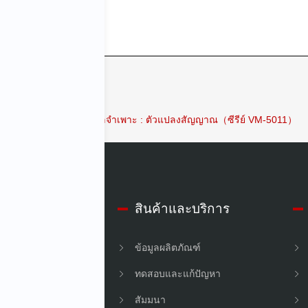
รข้อมูลจำเพาะ
ข้อมูลจำเพาะ : ตัวแปลงสัญญาณ（ซีรีย์ VM-5011）
ับ IMV
สินค้าและบริการ
์กร
ข้อมูลผลิตภัณฑ์
ืน
ทดสอบและแก้ปัญหา
สัมมนา