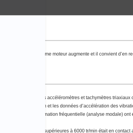
osserie lorsque le régime moteur augmente et il convient d’en r
 la carrosserie, et des accéléromètres et tachymètres triaxiaux 
 de montée en rotation et les données d’accélération des vibrati
ampbell et une animation fréquentielle (analyse modale) ont ét
arbre à des vitesses supérieures à 6000 tr/min était en contact 