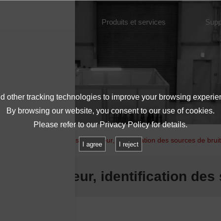
À propos de l'IMV
Produits et services
Supp
 other tracking technologies to improve your browsing experie
By browsing our website, you consent to our use of cookies.
Please refer to our
Privacy Policy
for details.
se du bruit des vibrations du moteur, identification des sources de brui
I agree
I reject
ons du moteur, identification des