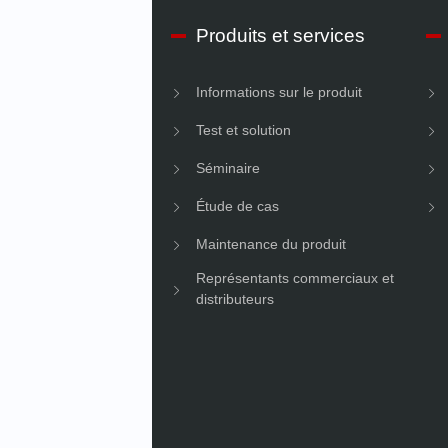
os d’IMV Début
Produits et services
ons sur l’entreprise
Informations sur le produit
é
Test et solution
Séminaire
Étude de cas
Maintenance du produit
Représentants commerciaux et
distributeurs
les
s de l’entreprise