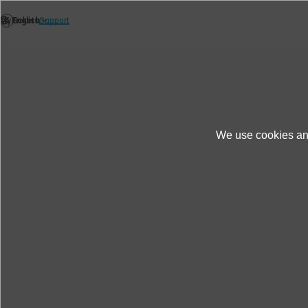
We use cookies and
Produits et services
Étude de cas
Analy
Analyse du bruit des vibrati