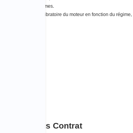
eur à différents régimes.
ll, montre l’état vibratoire du moteur en fonction du régime,
’Essais sous Contrat