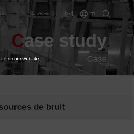
ort
Nouvelles
FR
Case study
Case
nce on our website.
t
 sources de bruit