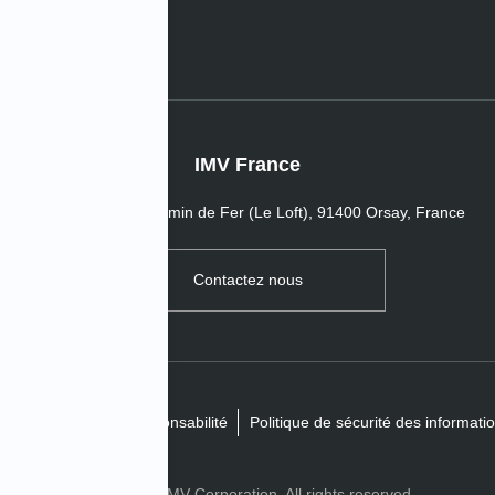
IMV France
16 Passage du Chemin de Fer (Le Loft), 91400 Orsay, France
Contactez nous
é
Clause de non-responsabilité
Politique de sécurité des informat
Copyright© IMV Corporation. All rights reserved.