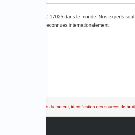
ccrédités ISO/IEC 17025 dans le monde. Nos experts soutiennen
 données impartiales et reconnues internationalement.
se du bruit des vibrations du moteur, identification des sources de brui