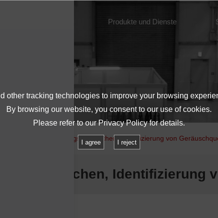
Über IMV
Produkte und Dienste
 other tracking technologies to improve your browsing experie
By browsing our website, you consent to our use of cookies.
Please refer to our
Privacy Policy
for details.
se von Motorschwingungsgeräuschen, Identifizierung von Geräuschqu
I agree
I reject
ngsgeräuschen, Identifizierung 