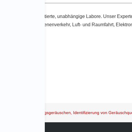
/IEC 17025 akkreditierte, unabhängige Labore. Unser Experte
eßlich Automobil, Schienenverkehr, Luft- und Raumfahrt, Elektr
se von Motorschwingungsgeräuschen, Identifizierung von Geräuschqu