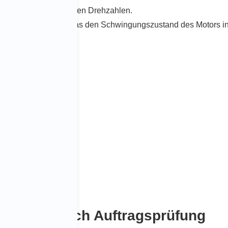
otors bei verschiedenen Drehzahlen.
ramm bezeichnet, das den Schwingungszustand des Motors in A
arstellt.
en im Bereich Auftragsprüfung