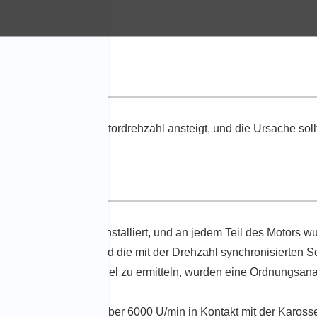
sserie, wenn die Motordrehzahl ansteigt, und die Ursache soll
eräuschmessgeräte installiert, und an jedem Teil des Motors w
iegs der Drehzahl und die mit der Drehzahl synchronisierten
- und Schwingungspegel zu ermitteln, wurden eine Ordnungsa
auf bei Drehzahlen über 6000 U/min in Kontakt mit der Kaross