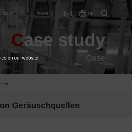
Support
News
DE
Case study
Case
nce on our website.
ellen
von Geräuschquellen