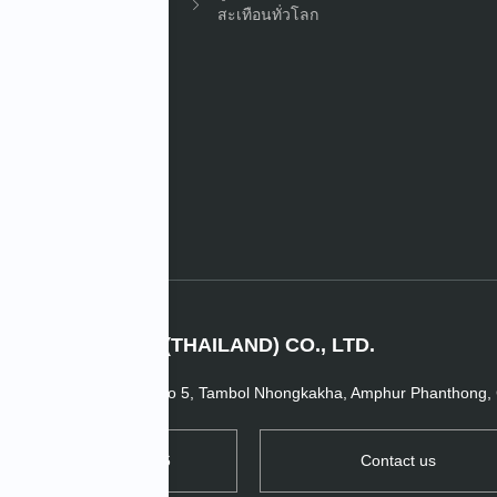
สะเทือนทั่วโลก
กร
IMV (THAILAND) CO., LTD.
tate Phase 9, 700/907 Moo 5, Tambol Nhongkakha, Amphur Phanthong, 
TEL: +66 3821 2226
Contact us