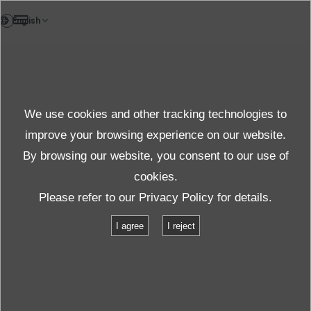
DE
Einzelheiten zum
Products
Produkte
We use cookies and other tracking technologies to
Details
improve your browsing experience on our website.
By browsing our website, you consent to our use of
cookies.
Produkte und Dienste
Informationen zum Produkte
Please refer to our
Privacy Policy
for details.
Liste der Produktspezifikationen
I agree
I reject
Spezifikationen : Baureihe DS (2-Achs-Simulations Systeme)
Spezifikationen : Baureihe DS (2-