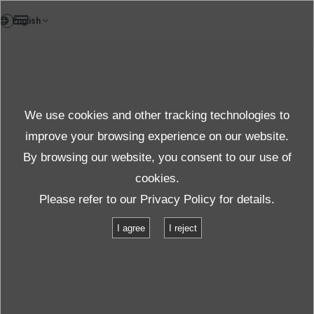
DE
Case study
We use cookies and other tracking technologies to
Fallstudien
improve your browsing experience on our website.
By browsing our website, you consent to our use of
cookies.
Produkte und Dienste
Fallstudien
Please refer to our
Privacy Policy
for details.
I agree
I reject
Wir präsentieren Erfahrungsberichte von Kunden,
deren Herausforderungen durch IMV-Produkte gelöst
wurden, sowie unsere gemeinsamen Bemühungen,