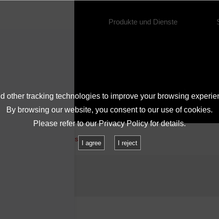
Über IMV
Produkte und Dienste
 other tracking technologies to improve your browsing experie
By browsing our website, you consent to our use of cookies.
Please refer to our
Privacy Policy
for details.
rodukte
Schwingungsregler
I agree
I reject