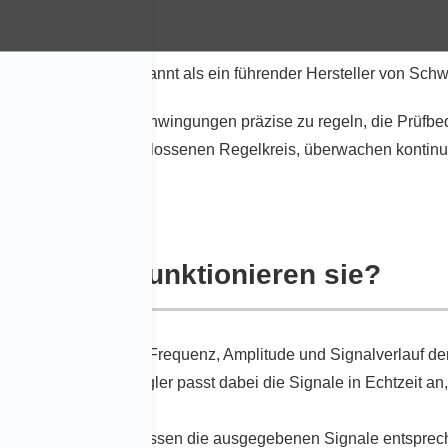
ie Zukunft
 ist international bekannt als ein führender Hersteller von Sch
eingesetzt, um die Schwingungen präzise zu regeln, die Prüfb
en meist in einem geschlossenen Regelkreis, überwachen konti
 und wie funktionieren sie?
ieb kontinuierlich die Frequenz, Amplitude und Signalverlauf 
Der Schwingungsregler passt dabei die Signale in Echtzeit an
schützen.
 von Sensoren und passen die ausgegebenen Signale entspre