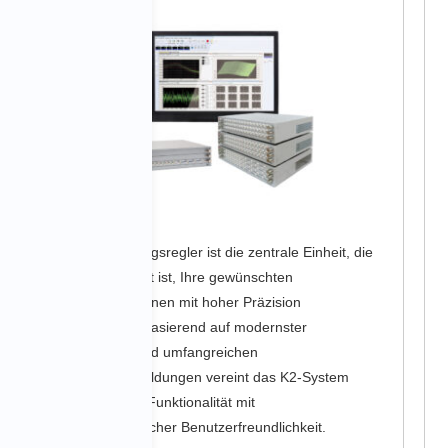
K2
Der Schwingungsregler ist die zentrale Einheit, die
dafür ausgelegt ist, Ihre gewünschten
Prüfspezifikationen mit hoher Präzision
auszuführen. Basierend auf modernster
Technologie und umfangreichen
Kundenrückmeldungen vereint das K2-System
fortschrittliche Funktionalität mit
außergewöhnlicher Benutzerfreundlichkeit.