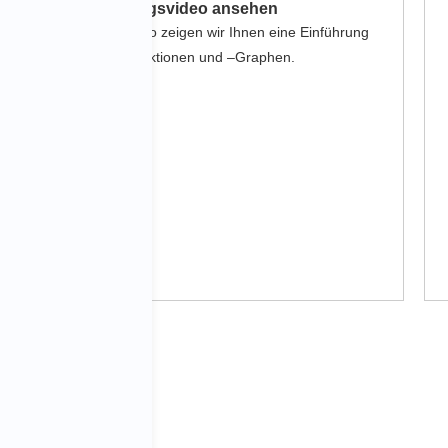
K2 Einleitungsvideo ansehen
In diesem Video zeigen wir Ihnen eine Einführung
zu den K2-Funktionen und –Graphen.