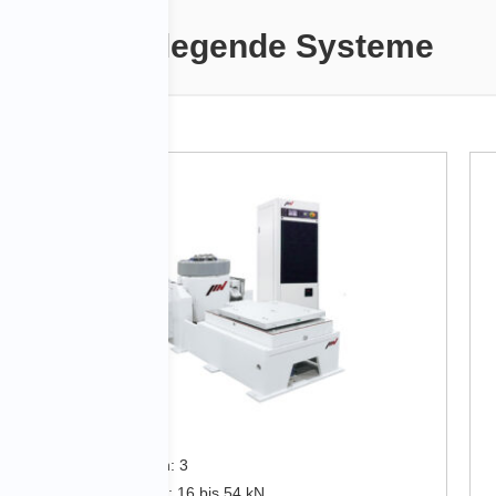
Grundlegende Systeme
Baureihe J
Schwingachsen: 3
Anregungskraft: 16 bis 54 kN