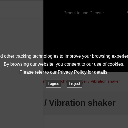
Über IMV
Produkte und Dienste
 other tracking technologies to improve your browsing experie
By browsing our website, you consent to our use of cookies.
Please refer to our
Privacy Policy
for details.
rodukte
Elektrodynamischer Schwingerreger / Vibration shaker
I agree
I reject
gerreger / Vibration shaker