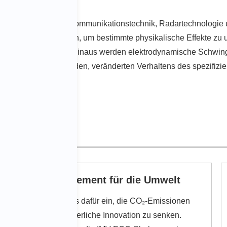
zum Beispiel in der Kommunikationstechnik, Radartechnologie 
ps eingesetzt werden, um bestimmte physikalische Effekte zu u
erforschen. Darüber hinaus werden elektrodynamische Schwing
 daraus resultierenden, veränderten Verhaltens des spezifizie
Engagement für die Umwelt
Wir setzen uns dafür ein, die CO₂-Emissionen
durch kontinuierliche Innovation zu senken.