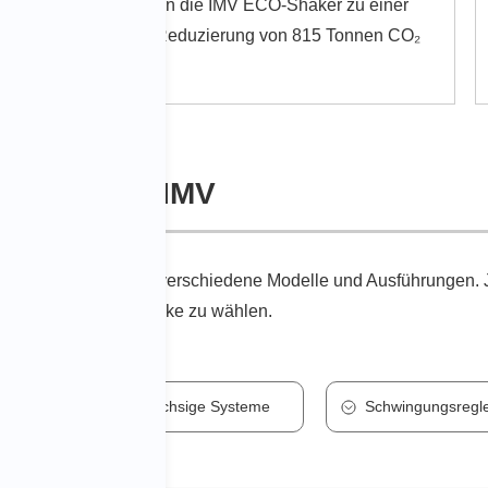
Weltweit tragen die IMV ECO-Shaker zu einer
monatlichen Reduzierung von 815 Tonnen CO₂
bei.
ten Sie bei IMV
gprüfern erhalten Sie verschiedene Modelle und Ausführungen
e Modell für Ihre Zwecke zu wählen.
eme
Mehrachsige Systeme
Schwingungsregl