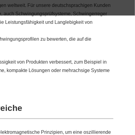
ngen weltweit. Für unsere deutschsprachigen Kunden
me, auch Schwingungsprüfsysteme, Schwingerreger
ie Leistungsfähigkeit und Langlebigkeit von
hwingungsprofilen zu bewerten, die auf die
sigkeit von Produkten verbessert, zum Beispiel in
teme, kompakte Lösungen oder mehrachsige Systeme
eiche
ektromagnetische Prinzipien, um eine oszillierende