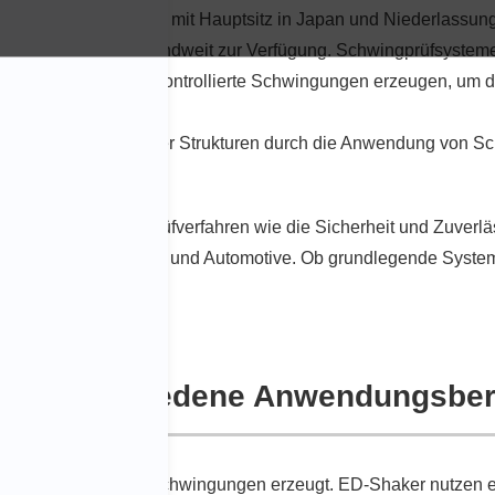
on Schwingprüfsystemen mit Hauptsitz in Japan und Niederlassu
amsche und deutschlandweit zur Verfügung. Schwingprüfsyste
lisierte Geräte, die kontrollierte Schwingungen erzeugen, um d
.
ung von Produkten oder Strukturen durch die Anwendung von Sc
eschnitten sind.
und anerkannten Prüfverfahren wie die Sicherheit und Zuverläs
ng, Luft- und Raumfahrt und Automotive. Ob grundlegende Sys
sbereich.
für verschiedene Anwendungsber
t, das mechanische Schwingungen erzeugt. ED-Shaker nutzen el