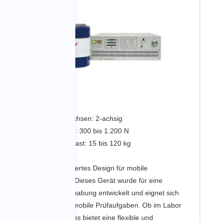
Baureihe m
Schwingungsachsen: 2-achsig
Anregungskraft: 300 bis 1.200 N
Maximale Nutzlast: 15 bis 120 kg
Benutzerorientiertes Design für mobile
Anwendungen Dieses Gerät wurde für eine
einfache Handhabung entwickelt und eignet sich
besonders für mobile Prüfaufgaben. Ob im Labor
oder vor Ort – es bietet eine flexible und