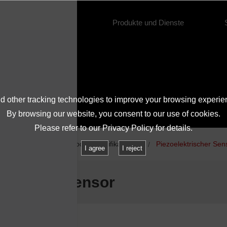
Über IMV
Produkte und Dienste
 other tracking technologies to improve your browsing experie
By browsing our website, you consent to our use of cookies.
Please refer to our
Privacy Policy
for details.
rodukte
Liste der Produktspezifikationen
Piezoelektrischer Sen
I agree
I reject
ktrischer Sensor