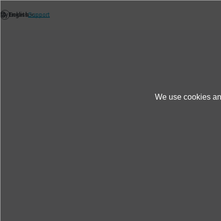
Einzelheiten zum Produkte
We use cookies and
Produkte und Dienste
Informationen zum P
Spezifikationen : Piezoele