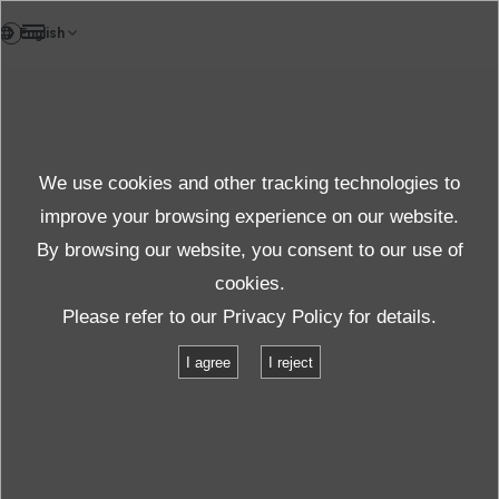
DE
Einzelheiten zum
Products
Produkte
We use cookies and other tracking technologies to
Details
improve your browsing experience on our website.
By browsing our website, you consent to our use of
cookies.
Produkte und Dienste
Informationen zum Produkte
Please refer to our
Privacy Policy
for details.
Liste der Produktspezifikationen
Spezifikationen : K2
I agree
I reject
Spezifikationen : K2