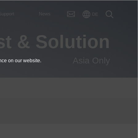
Support
News
DE
est & Solution
Asia Only
nce on our website.