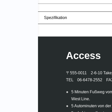
Spezifikation
Access
〒555-0011
2-6-10 Take
TEL 06-6478-2552 FA
5 Minuten Fußweg vom
West Line.
5 Autominuten von der