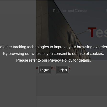
Über IMV
Produkte und Dienste
T
 other tracking technologies to improve your browsing experie
By browsing our website, you consent to our use of cookies.
Please refer to our
Privacy Policy
for details.
Locations
Multi-Purpose Test Laboratory
I agree
I reject
tory