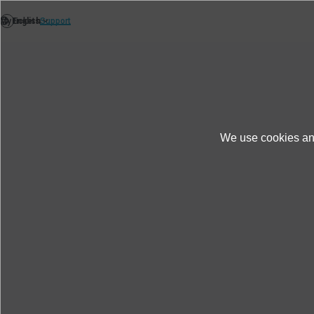
We use cookies and
Produkte und Dienste
Test und Solutions
Multi-Purpose Test Labora