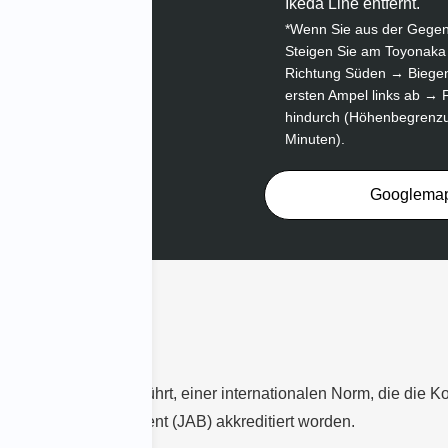
Ikeda Line entfernt.
*Wenn Sie aus der Gege
Steigen Sie am Toyonaka 
Richtung Süden → Biegen
ersten Ampel links ab →
hindurch (Höhenbegrenzun
Minuten).
Googlema
IEC 17025 eingeführt, einer internationalen Norm, die die Ko
r Conformity Assessment (JAB) akkreditiert worden.