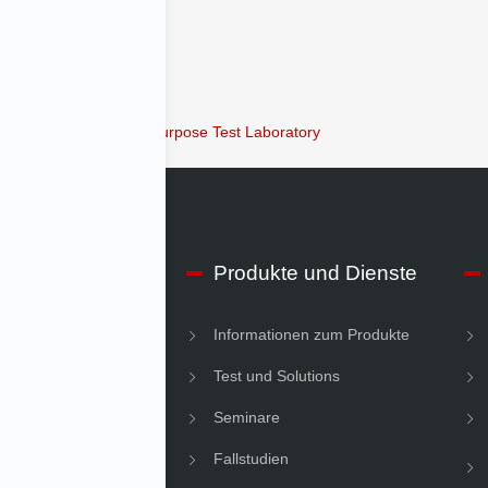
Minh Test Laboratory
Locations
Multi-Purpose Test Laboratory
IMV
Produkte und Dienste
men Informationen
Informationen zum Produkte
gkeit
Test und Solutions
Seminare
Fallstudien