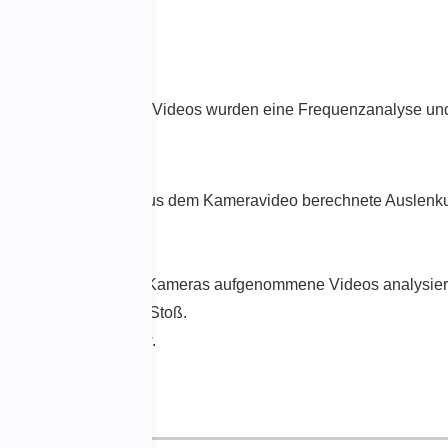
prüft, und anhand des Videos wurden eine Frequenzanalyse un
K2 zeigt der K2 die aus dem Kameravideo berechnete Auslenku
tests.
nen auch mit anderen Kameras aufgenommene Videos analysier
e nach Vibration und Stoß.
nd des Falltests, usw.