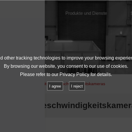
Über IMV
Produkte und Dienste
 other tracking technologies to improve your browsing experie
By browsing our website, you consent to our use of cookies.
Please refer to our
Privacy Policy
for details.
ngungsvisualisierung mit Hochgeschwindigkeitskameras
I agree
I reject
 mit Hochgeschwindigkeitskame