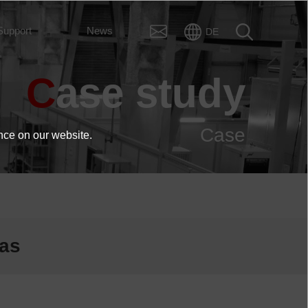
Support
News
DE
Case study
Case
nce on our website.
ras