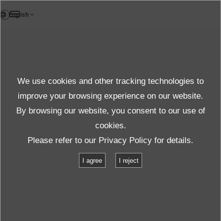
DE
Case study
We use cookies and other tracking technologies to
Case
improve your browsing experience on our website.
By browsing our website, you consent to our use of
cookies.
Produkte und Dienste
Fallstudien
Please refer to our
Privacy Policy
for details.
Untersuchung von Luftklappenfehlern und Klärung von Lärm
I agree
I reject
Untersuchung von Luftklappenfehlern
und Klärung von Lärm