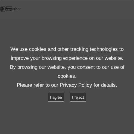
DE
Case study
We use cookies and other tracking technologies to
Case
improve your browsing experience on our website.
By browsing our website, you consent to our use of
cookies.
Produkte und Dienste
Fallstudien
Please refer to our
Privacy Policy
for details.
Messungen zur Bewertung des Gebäudezustands
I agree
I reject
Messungen zur Bewertung des
Gebäudezustands