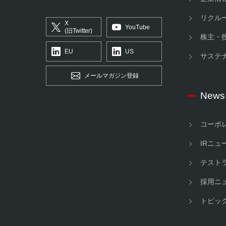
リクル
X
YouTube
(旧Twitter)
株主・
EU
US
サステ
メールマガジン登録
News
コーポ
IRニュ
テスト
採用ニ
トピッ