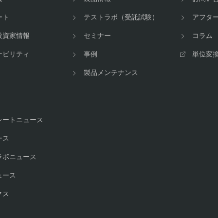
ート
テストラボ（受託試験）
アフタ
投資家情報
セミナー
コラム
ナビリティ
事例
単位変
製品メンテナンス
レートニュース
ース
ラボニュース
ュース
クス