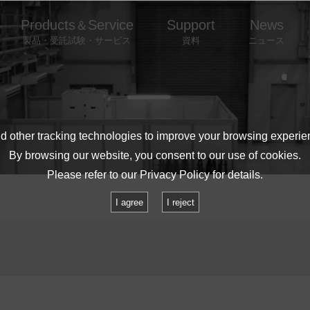
Products
Service
Support
News
＆
製品・受託試験・サービス
資料
ニュース
 other tracking technologies to improve your browsing experie
By browsing our website, you consent to our use of cookies.
Please refer to our
Privacy Policy
for details.
I agree
I reject