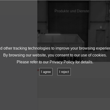
Über IMV
Produkte und Dienste
 other tracking technologies to improve your browsing experie
By browsing our website, you consent to our use of cookies.
Please refer to our
Privacy Policy
for details.
Prüf- und Zertifizierungsdienste
I agree
I reject
ngsdienste