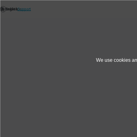
We use cookies and
Produkte und Dienste
Fallstudien
SGS: 
SGS: Prüf- und Zertifizieru