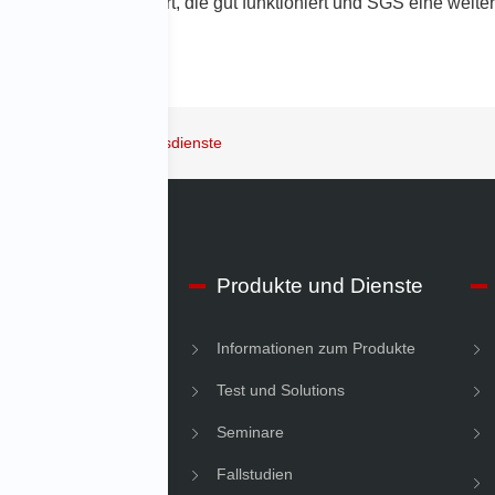
ine Lösung geliefert, die gut funktioniert und SGS eine weitere
Prüf- und Zertifizierungsdienste
IMV
Produkte und Dienste
men Informationen
Informationen zum Produkte
gkeit
Test und Solutions
Seminare
Fallstudien