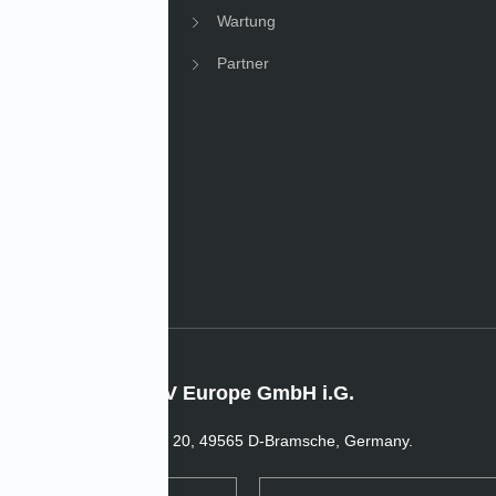
Wartung
Partner
News
hmens News
IMV Europe GmbH i.G.
In der Welle 20, 49565 D-Bramsche, Germany.