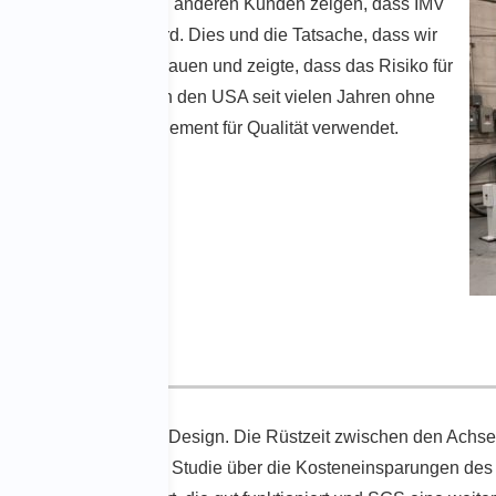
ionieren. Wir konnten anderen Kunden zeigen, dass IMV
ungen eingesetzt wird. Dies und die Tatsache, dass wir
rung und unser Vertrauen und zeigte, dass das Risiko für
ben die Systeme, die in den USA seit vielen Jahren ohne
ssigkeit und das Engagement für Qualität verwendet.
 und schätzt das IMV-Design. Die Rüstzeit zwischen den Achse
und wird eine interne Studie über die Kosteneinsparungen des 