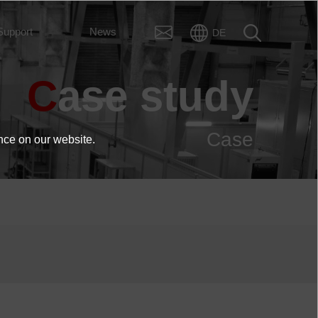
Support
News
DE
Case study
Case
nce on our website.