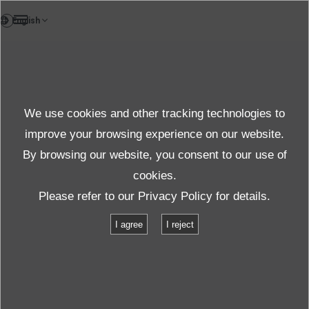
DE
Case study
We use cookies and other tracking technologies to
Case
improve your browsing experience on our website.
By browsing our website, you consent to our use of
cookies.
Produkte und Dienste
Fallstudien
Yamaki Co.,Ltd
Please refer to our
Privacy Policy
for details.
I agree
I reject
Yamaki Co.,Ltd
Fallstudie zur Lieferung