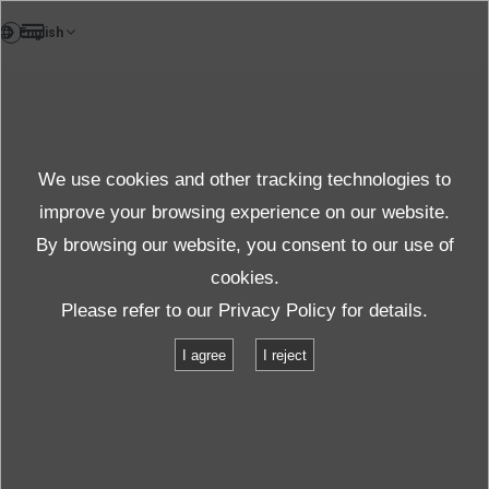
DE
Case study
We use cookies and other tracking technologies to
Case
improve your browsing experience on our website.
By browsing our website, you consent to our use of
cookies.
Produkte und Dienste
Fallstudien
Please refer to our
Privacy Policy
for details.
Tests an Produkten für den Einbau in Schienenfahrzeuge
I agree
I reject
Tests an Produkten für den Einbau in
Schienenfahrzeuge