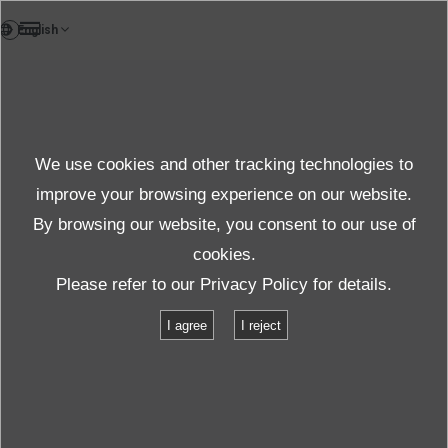
DE
News
We use cookies and other tracking technologies to
Themen News
improve your browsing experience on our website.
By browsing our website, you consent to our use of
cookies.
News
Themen News
Please refer to our
Privacy Policy
for details.
Gesellschaft für Umweltsimulation lädt zur Tagung in die Nähe von
I agree
I reject
Karlsruhe ein
Gesellschaft für Umweltsimulation lädt
zur Tagung in die Nähe von Karlsruhe