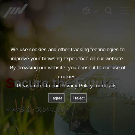
JP
We use cookies and other tracking technologies to
improve your browsing experience on our website.
Vibration testing
By browsing our website, you consent to our use of
cookies.
is becoming
Please refer to our
Privacy Policy
for details.
more sustainable
I agree
I reject