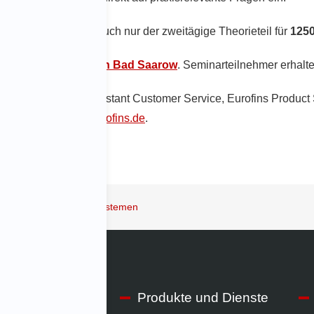
wSt). Optional kann auch nur der zweitägige Theorieteil für
125
nade Resort & Spa in Bad Saarow
. Seminarteilnehmer erhalt
leusener, Team Assistant Customer Service, Eurofins Product 
ine.schleusener@eurofins.de
.
nder von Schwingprüfsystemen
IMV
Produkte und Dienste