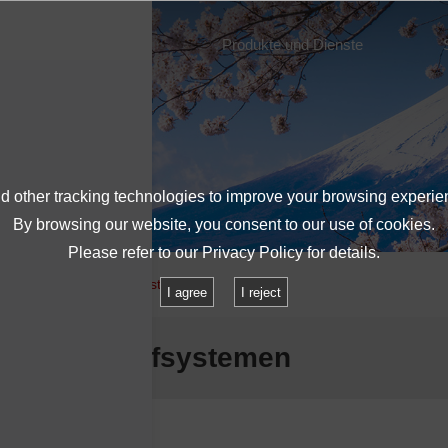
Über IMV
Produkte und Dienste
 other tracking technologies to improve your browsing experie
By browsing our website, you consent to our use of cookies.
Please refer to our
Privacy Policy
for details.
nder von Schwingprüfsystemen
I agree
I reject
 Schwingprüfsystemen