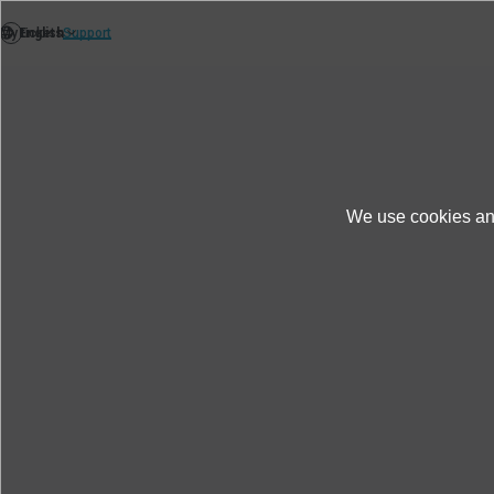
We use cookies and
News
Themen News
Seminar für Anwe
Seminar für Anwender von