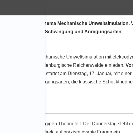
 ein Seminar zum Thema Mechanische Umweltsimulation. V
r Schocktheorie, zu Schwingung und Anregungsarten.
sich das Seminar „Mechanische Umweltsimulation mit elektro
 Mitte Januar ins Brandenburgische Reichenwalde einladen.
Vom
wingungsprüfung. Er startet am Dienstag, 17. Januar, mit ei
nterschiedliche Anregungsarten, die klassische Schocktheorie,
der Schwingprüfanlage.
hr, mit einem zweitägigen Theorieteil. Der Donnerstag steht im
ichkeiten und geht direkt auf praxisrelevante Fragen ein.