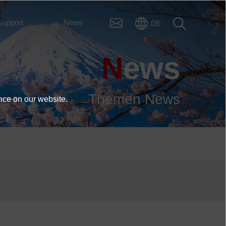
Support
News
DE
News
Themen News
nce on our website.