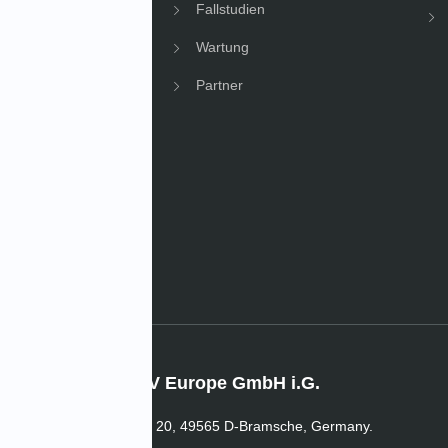
Fallstudien
Wartung
Partner
News
hmens News
IMV Europe GmbH i.G.
In der Welle 20, 49565 D-Bramsche, Germany.