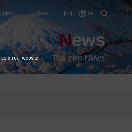
Support
News
DE
News
Themen News
nce on our website.