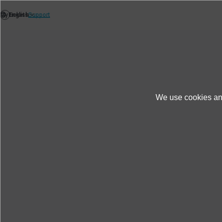
We use cookies and
News
Themen News
IMV-Distributoren
IMV-Distributoren erkunden 