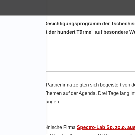
zum obligatorischen Besichtigungsprogramm der Tschechisc
te Oktober die „Stadt der hundert Türme“ auf besondere We
ändern
und einer indischen Partnerfirma zeigten sich begeistert von 
uch geschäftliche Themen auf der Agenda. Drei Tage lang infor
entierten neue Anwendungen.
 in diesem Jahr die polnische Firma
Spectro-Lab Sp. zo.o. a