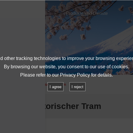
Über IMV
Produkte und Dienste
 other tracking technologies to improve your browsing experie
By browsing our website, you consent to our use of cookies.
Please refer to our
Privacy Policy
for details.
 erkunden Prag in historischer Tram
I agree
I reject
Prag in historischer Tram