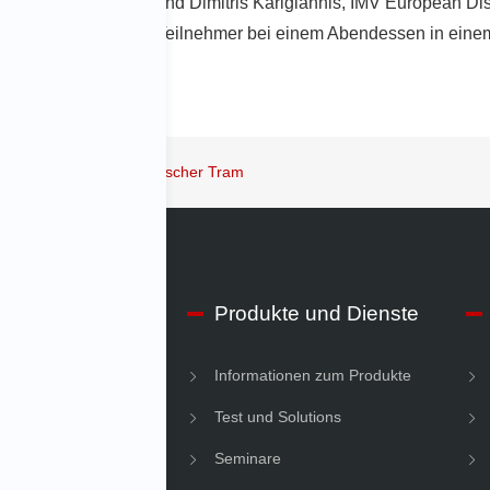
Executive Officer, und Dimitris Karigiannis, IMV European Dist
end verbrachten die Teilnehmer bei einem Abendessen in einem
 erkunden Prag in historischer Tram
IMV
Produkte und Dienste
men Informationen
Informationen zum Produkte
gkeit
Test und Solutions
Seminare