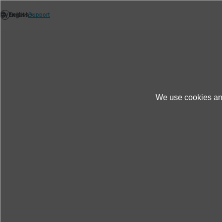
We use cookies and
News
Themen News
IMV Europe und 
IMV Europe und Eurofins l