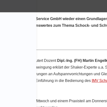
r Eurofins Product Service GmbH wieder einen Grundlagen
rüfsystemen Wissenswertes zum Thema Schock- und Schwi
. November 2018,
erläutert Dozent
Dipl.-Ing. (FH) Martin Engel
hrung zum Thema Schwingung erklärt der Shaker-Experte u.a.
Er formuliert Anforderungen an Aufspannvorrichtungen und Glei
narteilnehmer eine Einführung in die Bedienung des
IMV Sch
il am Dienstag und Mittwoch und einem Praxisteil am Donnerst