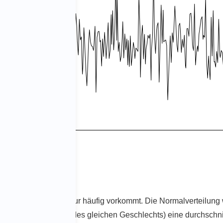
r eine Rauschprüfung
 dar, wie sie in der Natur häufig vorkommt. Die Normalverteilu
 meisten Menschen (des gleichen Geschlechts) eine durchschnit