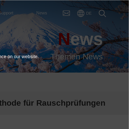
Support
News
DE
News
Themen News
nce on our website.
n
Methode für Rauschprüfungen