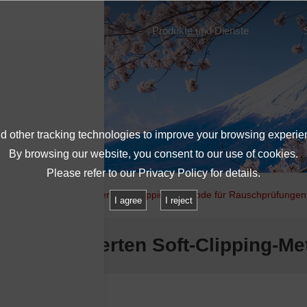
Über IMV
Produkte und Dienste
 other tracking technologies to improve your browsing experie
By browsing our website, you consent to our use of cookies.
Please refer to our
Privacy Policy
for details.
e der von IMV patentierten Soft-Clipping-Methode für Rauschprüfunge
I agree
I reject
 IMV patentierten Soft-Clipping-