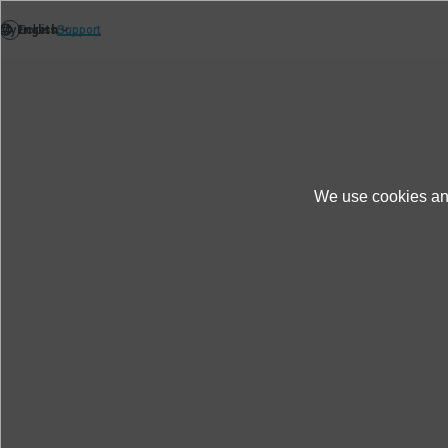
We use cookies and
News
Themen News
Akustische Effekt
Akustische Effekte der von