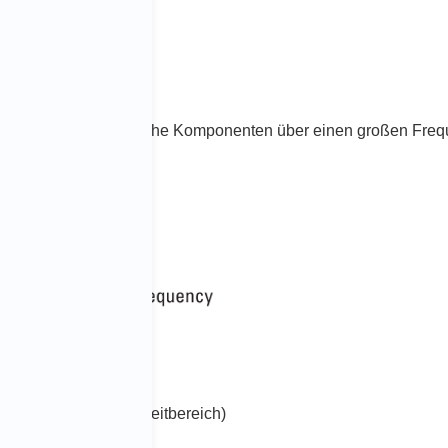
erendes Drive-Signal
kiges Signal harmonische Komponenten über einen
großen
Freq
s Rechtecksignals (Zeitbereich)