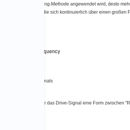
f den die Hard-Clipping-Methode angewendet wird
, desto
meh
equenzkomponenten, die sich kontinuierlich über einen
großen
F
es Impulsförmigen-Signals
ipping“)
,
ergibt sich für das
Drive-Signal
eine Form zwischen “R