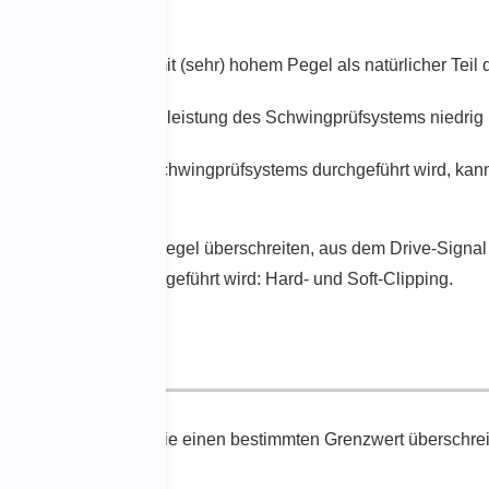
Spannungsspitzen mit
(
sehr
)
hohem Pegel
als
natürlich
er
Teil
im Vergleich zur Nennleistung des
Schwingprüfsystems
niedrig
r Nennleistung des Schwingprüfsystems durchgeführt wird
, kan
ie einen bestimmten Pegel überschreiten, aus dem
Drive-Signal
 Lösungen, wie es
ausgeführt wird
: Hard- und Soft-Clipping.
ignal
werden Werte, die einen bestimmten Grenzwert überschreit