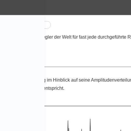
chprüfung
Clipping
 jedem
Schwingungsregler
der Welt für fast jede durchgeführte
R
ür eine Rauschprüfung
im Hinblick auf seine Amplitudenverteilun
 „Normalverteilung“ entspricht.