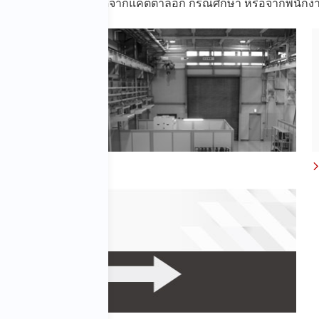
สั่นสะเทือนของ IMV ได้จากแคตตาล็อก กรณีศึกษา หรือจากพนัก
า
กรณีศึกษา