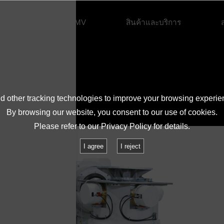
เกี่ยวกับ IMV
สินค้าและบริการ
คำถามที่พบบ่อย
 other tracking technologies to improve your browsing experie
By browsing our website, you consent to our use of cookies.
Please refer to our
Privacy Policy
for details.
I agree
I reject