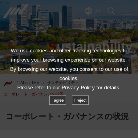
JP
Sustainability
We use cookies and other tracking technologies to
サステナビリティ
improve your browsing experience on our website.
By browsing our website, you consent to our use of
cookies.
About IMV
サステナビリティ
Please refer to our
Privacy Policy
for details.
コーポレート・ガバナンスの状況
I agree
I reject
コーポレート・ガバナンスの状況