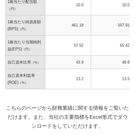
1株当たり配当額
10.0
10.0
（円）
1株当たり純資産額
461.18
507.91
(BPS)
（円）
1株当たり当期純利
57.52
65.42
益(EPS)
（円）
自己資本比率
43.9
48.8
（%）
自己資本利益率
13.2
13.5
(ROE)
（%）
こちらのページから財務業績に関する情報をご覧いた
だけます。また、当社の主要指標をExcel形式でダウ
ンロードをしていただけます。