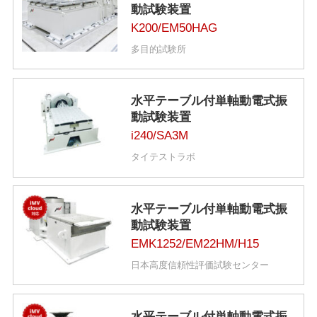
動試験装置
K200/EM50HAG
多目的試験所
水平テーブル付単軸動電式振
動試験装置
i240/SA3M
タイテストラボ
水平テーブル付単軸動電式振
動試験装置
EMK1252/EM22HM/H15
日本高度信頼性評価試験センター
水平テーブル付単軸動電式振