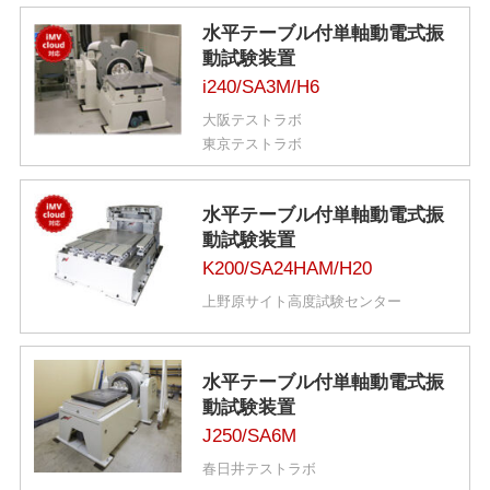
水平テーブル付単軸動電式振
動試験装置
i240/SA3M/H6
大阪テストラボ
東京テストラボ
水平テーブル付単軸動電式振
動試験装置
K200/SA24HAM/H20
上野原サイト高度試験センター
水平テーブル付単軸動電式振
動試験装置
J250/SA6M
春日井テストラボ