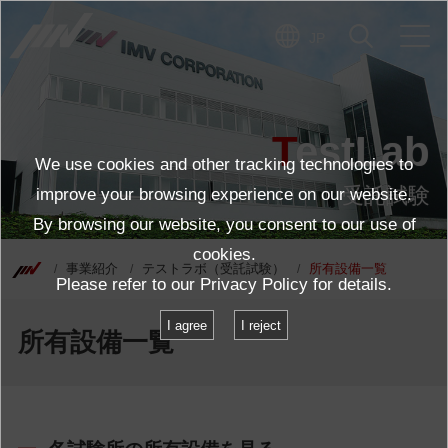
JP
TestLab
We use cookies and other tracking technologies to
受託試験
improve your browsing experience on our website.
By browsing our website, you consent to our use of
cookies.
事業紹介
テストラボ（受託試験）
所有設備一覧
Please refer to our
Privacy Policy
for details.
I agree
I reject
所有設備一覧