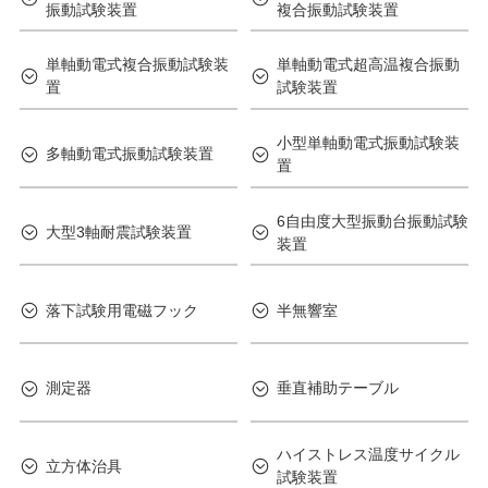
振動試験装置
複合振動試験装置
単軸動電式複合振動試験装
単軸動電式超高温複合振動
置
試験装置
小型単軸動電式振動試験装
多軸動電式振動試験装置
置
6自由度大型振動台振動試験
大型3軸耐震試験装置
装置
落下試験用電磁フック
半無響室
測定器
垂直補助テーブル
ハイストレス温度サイクル
立方体治具
試験装置