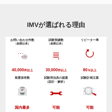
IMVが選ばれる理由
お問い合わせ件数
試験実績数
リピーター率
（創業以来）
（創業以来）
40,000
30,000
80
件以上
件以上
％以上
装置保有数
試験用治具の提案
試験計画立案
（設計・解析）
可能
可能
国内最多