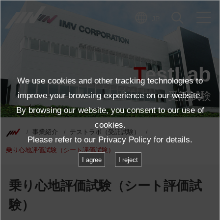
JP
TestLab
We use cookies and other tracking technologies to
受託試験
improve your browsing experience on our website.
By browsing our website, you consent to our use of
cookies.
事業紹介
テストラボ（受託試験）
Please refer to our
Privacy Policy
for details.
乗り心地評価試験（シート評価試験）
I agree
I reject
乗り心地評価試験（シート評価試
験）