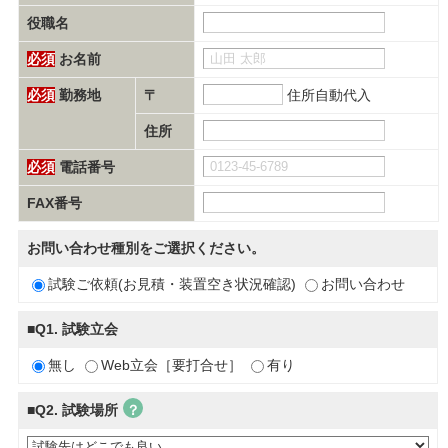
役職名
必須
お名前
必須
勤務地
〒
住所自動代入
住所
必須
電話番号
FAX番号
お問い合わせ種別をご選択ください。
試験ご依頼(お見積・装置空き状況確認)
お問い合わせ
■Q1. 試験立会
無し
Web立会［要打合せ］
有り
■Q2. 試験場所
？