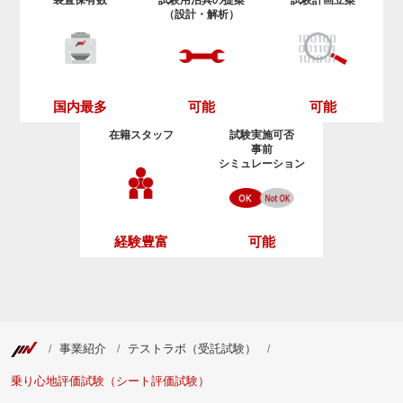
装置保有数
試験用治具の提案
試験計画立案
（設計・解析）
可能
可能
国内最多
在籍スタッフ
試験実施可否
事前
シミュレーション
経験豊富
可能
事業紹介
テストラボ（受託試験）
乗り心地評価試験（シート評価試験）