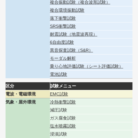
複合振動試験（複合波形試験）
複合環境振動試験
落下衝撃試験
SRS衝撃試験
耐震試験（地震波再現）
6自由度試験
異音探査試験（S&R）
モーダル解析
乗り心地評価試験（シート評価試験）
電池試験
区分
試験メニュー
電波・電磁環境
EMC試験
気象・屋外環境
冷熱衝撃試験
減圧試験
ガス腐食試験
塩水噴霧試験
浸漬試験