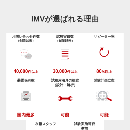
IMVが選ばれる理由
お問い合わせ件数
試験実績数
リピーター率
（創業以来）
（創業以来）
40,000
30,000
80
件以上
件以上
％以上
装置保有数
試験用治具の提案
試験計画立案
（設計・解析）
可能
可能
国内最多
在籍スタッフ
試験実施可否
事前