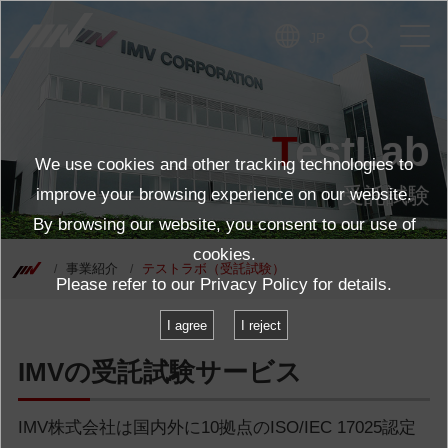
JP
TestLab
We use cookies and other tracking technologies to
受託試験
improve your browsing experience on our website.
By browsing our website, you consent to our use of
cookies.
事業紹介
テストラボ（受託試験）
Please refer to our
Privacy Policy
for details.
I agree
I reject
IMVの受託試験サービス
IMV株式会社は国内外に10拠点のISO/IEC 17025認定