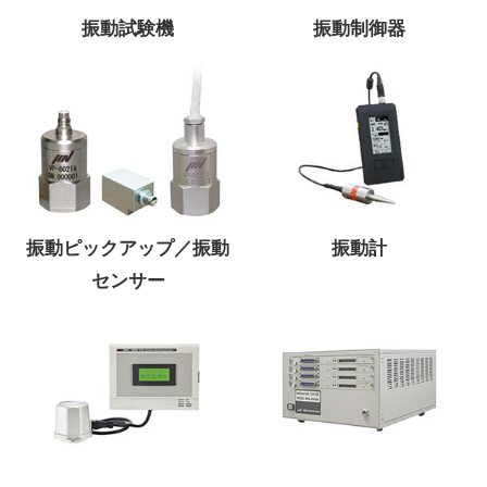
振動試験機
振動制御器
振動ピックアップ／振動
振動計
センサー