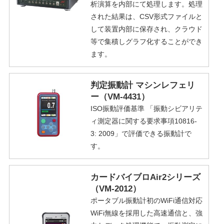
析演算を内部にて処理します。処理
された結果は、CSV形式ファイルと
して装置内部に保存され、クラウド
等で集積しグラフ化することができ
ます。
判定振動計 マシンレフェリ
ー（VM-4431）
ISO振動評価基準 「振動シビアリテ
ィ測定器に関する要求事項10816-
3: 2009」で評価できる振動計で
す。
カードバイブロAir2シリーズ
（VM-2012）
ポータブル振動計初のWiFi通信対応
WiFi無線を採用した高速通信と、強