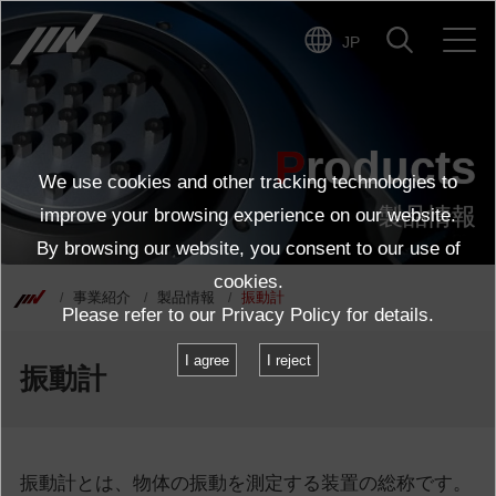
JP
Products
We use cookies and other tracking technologies to
製品情報
improve your browsing experience on our website.
By browsing our website, you consent to our use of
cookies.
事業紹介
製品情報
振動計
Please refer to our
Privacy Policy
for details.
I agree
I reject
振動計
振動計とは、物体の振動を測定する装置の総称です。