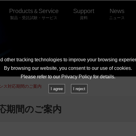
Products
Service
Support
News
＆
製品・受託試験・サービス
資料
ニュース
 other tracking technologies to improve your browsing experie
By browsing our website, you consent to our use of cookies.
Please refer to our
Privacy Policy
for details.
ンス対応期間のご案内
I agree
I reject
応期間のご案内