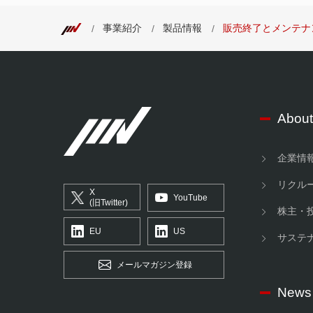
事業紹介
製品情報
販売終了とメンテナ
About
企業情
リクル
X
YouTube
(旧Twitter)
株主・
EU
US
サステ
メールマガジン登録
News