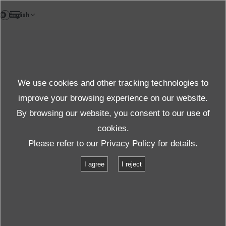
VI
Testlab
We use cookies and other tracking technologies to
Test & solution
improve your browsing experience on our website.
By browsing our website, you consent to our use of
cookies.
Sản phẩm & Dịch vụ
Thử nghiệm & giải pháp
Please refer to our
Privacy Policy
for details.
Danh mục cơ sở vật chất
I agree
I reject
Dụng cụ đo độ rung (gia tốc, biến dạng) không dây MRS100
Dụng cụ đo độ rung (gia tốc,