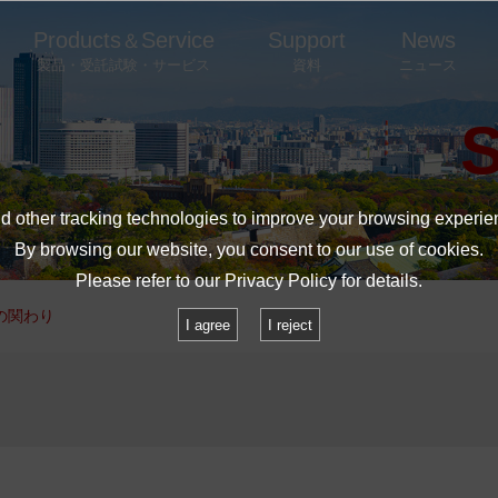
Products
Service
Support
News
＆
製品・受託試験・サービス
資料
ニュース
 other tracking technologies to improve your browsing experie
By browsing our website, you consent to our use of cookies.
Please refer to our
Privacy Policy
for details.
の関わり
I agree
I reject